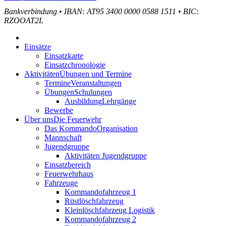
Bankverbindung
•
IBAN: AT95 3400 0000 0588 1511
•
BIC:
RZOOAT2L
Einsätze
Einsatzkarte
Einsatzchronologie
Aktivitäten
Übungen und Termine
Termine
Veranstaltungen
Übungen
Schulungen
Ausbildung
Lehrgänge
Bewerbe
Über uns
Die Feuerwehr
Das Kommando
Organisation
Mannschaft
Jugendgruppe
Aktivitäten Jugendgruppe
Einsatzbereich
Feuerwehrhaus
Fahrzeuge
Kommandofahrzeug 1
Rüstlöschfahrzeug
Kleinlöschfahrzeug Logistik
Kommandofahrzeug 2