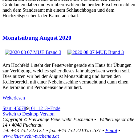
Gratulanten dabei und wir überraschten die beiden Frischvermählten
nach dem Standesamt mit einem Schlauchbogen und dem
Hochzeitsgeschenk der Kameradschaft.
Monatsübung August 2020
Am Hochfeld 1 steht der Feuerwehr gerade ein Haus für Übungen
zur Verfügung, welches später dieses Jahr abgerissen werden soll.
Dies nutzen wir bei der August Monatsübung und hatten den
Kellerbereich mit einer Nebelmaschine verraucht und dann einen
Kellerbrand mit Personensuche simuliert.
Weiterlesen
Start
«
4
5
6
7
8
9
10
11
12
13
»
Ende
Switch to Desktop Version
Copyright ©
Freiwillige Feuerwehr Puchenau
•
Wilheringerstraße
14
•
4048
Puchenau
tel:
+43 732 222122
•
fax
:
+43 732 221055 -531
•
Email
•
www.feuerwehr-puchenau.at