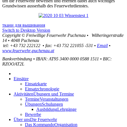
um die Feuerwehr beweisen und erlernen dabei auch wichtiges
Grundwissen ausserhalb des Feuerwehrdienstes.
ткани для вышивания
Switch to Desktop Version
Copyright ©
Freiwillige Feuerwehr Puchenau
•
Wilheringerstraße
14
•
4048
Puchenau
tel:
+43 732 222122
•
fax
:
+43 732 221055 -531
•
Email
•
www.feuerwehr-puchenau.at
Bankverbindung
•
IBAN: AT95 3400 0000 0588 1511
•
BIC:
RZOOAT2L
Einsätze
Einsatzkarte
Einsatzchronologie
Aktivitäten
Übungen und Termine
Termine
Veranstaltungen
Übungen
Schulungen
Ausbildung
Lehrgänge
Bewerbe
Über uns
Die Feuerwehr
Das Kommando
Organisation