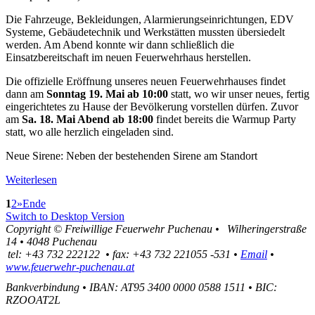
Die Fahrzeuge, Bekleidungen, Alarmierungseinrichtungen, EDV
Systeme, Gebäudetechnik und Werkstätten mussten übersiedelt
werden. Am Abend konnte wir dann schließlich die
Einsatzbereitschaft im neuen Feuerwehrhaus herstellen.
Die offizielle Eröffnung unseres neuen Feuerwehrhauses findet
dann am
Sonntag 19. Mai ab 10:00
statt, wo wir unser neues, fertig
eingerichtetes zu Hause der Bevölkerung vorstellen dürfen. Zuvor
am
Sa. 18. Mai Abend
ab 18:00
findet bereits die Warmup Party
statt, wo alle herzlich eingeladen sind.
Neue Sirene: Neben der bestehenden Sirene am Standort
Weiterlesen
1
2
»
Ende
Switch to Desktop Version
Copyright ©
Freiwillige Feuerwehr Puchenau
•
Wilheringerstraße
14
•
4048
Puchenau
tel:
+43 732 222122
•
fax
:
+43 732 221055 -531
•
Email
•
www.feuerwehr-puchenau.at
Bankverbindung
•
IBAN: AT95 3400 0000 0588 1511
•
BIC:
RZOOAT2L