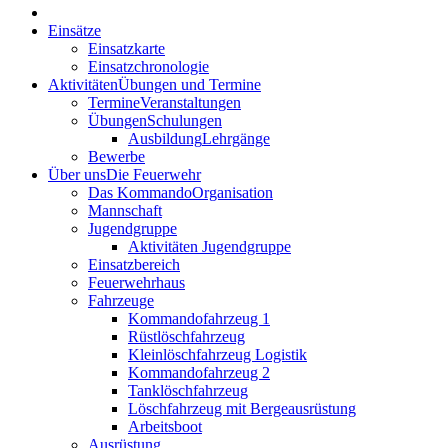
Einsätze
Einsatzkarte
Einsatzchronologie
Aktivitäten
Übungen und Termine
Termine
Veranstaltungen
Übungen
Schulungen
Ausbildung
Lehrgänge
Bewerbe
Über uns
Die Feuerwehr
Das Kommando
Organisation
Mannschaft
Jugendgruppe
Aktivitäten Jugendgruppe
Einsatzbereich
Feuerwehrhaus
Fahrzeuge
Kommandofahrzeug 1
Rüstlöschfahrzeug
Kleinlöschfahrzeug Logistik
Kommandofahrzeug 2
Tanklöschfahrzeug
Löschfahrzeug mit Bergeausrüstung
Arbeitsboot
Ausrüstung