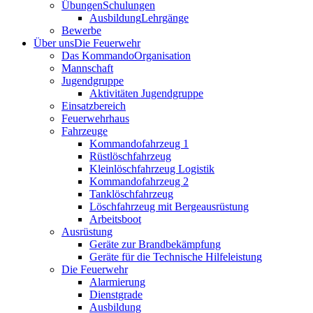
Übungen
Schulungen
Ausbildung
Lehrgänge
Bewerbe
Über uns
Die Feuerwehr
Das Kommando
Organisation
Mannschaft
Jugendgruppe
Aktivitäten Jugendgruppe
Einsatzbereich
Feuerwehrhaus
Fahrzeuge
Kommandofahrzeug 1
Rüstlöschfahrzeug
Kleinlöschfahrzeug Logistik
Kommandofahrzeug 2
Tanklöschfahrzeug
Löschfahrzeug mit Bergeausrüstung
Arbeitsboot
Ausrüstung
Geräte zur Brandbekämpfung
Geräte für die Technische Hilfeleistung
Die Feuerwehr
Alarmierung
Dienstgrade
Ausbildung