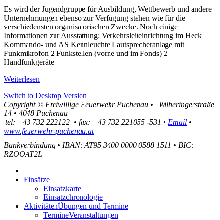
Es wird der Jugendgruppe für Ausbildung, Wettbewerb und andere
Unternehmungen ebenso zur Verfügung stehen wie für die
verschiedensten organisatorischen Zwecke. Noch einige
Informationen zur Ausstattung: Verkehrsleiteinrichtung im Heck
Kommando- und AS Kennleuchte Lautsprecheranlage mit
Funkmikrofon 2 Funkstellen (vorne und im Fonds) 2
Handfunkgeräte
Weiterlesen
Switch to Desktop Version
Copyright ©
Freiwillige Feuerwehr Puchenau
•
Wilheringerstraße
14
•
4048
Puchenau
tel:
+43 732 222122
•
fax
:
+43 732 221055 -531
•
Email
•
www.feuerwehr-puchenau.at
Bankverbindung
•
IBAN: AT95 3400 0000 0588 1511
•
BIC:
RZOOAT2L
Einsätze
Einsatzkarte
Einsatzchronologie
Aktivitäten
Übungen und Termine
Termine
Veranstaltungen