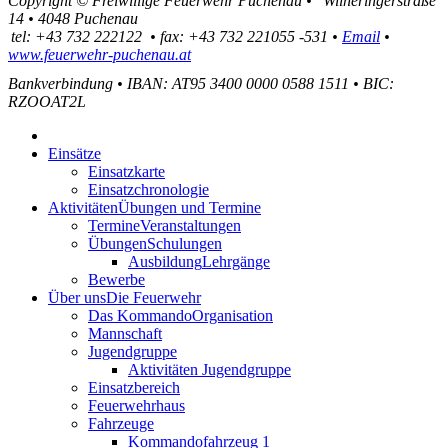
Copyright ©
Freiwillige Feuerwehr Puchenau
•
Wilheringerstraße
14
•
4048
Puchenau
tel:
+43 732 222122
•
fax
:
+43 732 221055 -531
•
Email
•
www.feuerwehr-puchenau.at
Bankverbindung
•
IBAN: AT95 3400 0000 0588 1511
•
BIC:
RZOOAT2L
Einsätze
Einsatzkarte
Einsatzchronologie
Aktivitäten
Übungen und Termine
Termine
Veranstaltungen
Übungen
Schulungen
Ausbildung
Lehrgänge
Bewerbe
Über uns
Die Feuerwehr
Das Kommando
Organisation
Mannschaft
Jugendgruppe
Aktivitäten Jugendgruppe
Einsatzbereich
Feuerwehrhaus
Fahrzeuge
Kommandofahrzeug 1