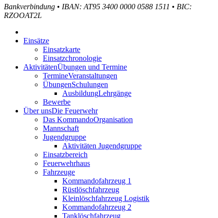
Bankverbindung
•
IBAN: AT95 3400 0000 0588 1511
•
BIC:
RZOOAT2L
Einsätze
Einsatzkarte
Einsatzchronologie
Aktivitäten
Übungen und Termine
Termine
Veranstaltungen
Übungen
Schulungen
Ausbildung
Lehrgänge
Bewerbe
Über uns
Die Feuerwehr
Das Kommando
Organisation
Mannschaft
Jugendgruppe
Aktivitäten Jugendgruppe
Einsatzbereich
Feuerwehrhaus
Fahrzeuge
Kommandofahrzeug 1
Rüstlöschfahrzeug
Kleinlöschfahrzeug Logistik
Kommandofahrzeug 2
Tanklöschfahrzeug