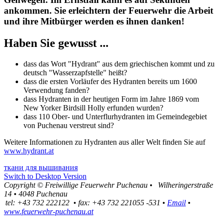
ankommen. Sie erleichtern der Feuerwehr die Arbeit
und ihre Mitbürger werden es ihnen danken!
Haben Sie gewusst ...
dass das Wort "Hydrant" aus dem griechischen kommt und zu
deutsch "Wasserzapfstelle" heißt?
dass die ersten Vorläufer des Hydranten bereits um 1600
Verwendung fanden?
dass Hydranten in der heutigen Form im Jahre 1869 vom
New Yorker Birdsill Holly erfunden wurden?
dass 110 Ober- und Unterflurhydranten im Gemeindegebiet
von Puchenau verstreut sind?
Weitere Informationen zu Hydranten aus aller Welt finden Sie auf
www.hydrant.at
ткани для вышивания
Switch to Desktop Version
Copyright ©
Freiwillige Feuerwehr Puchenau
•
Wilheringerstraße
14
•
4048
Puchenau
tel:
+43 732 222122
•
fax
:
+43 732 221055 -531
•
Email
•
www.feuerwehr-puchenau.at