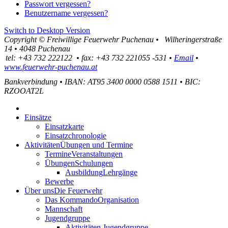
Passwort vergessen?
Benutzername vergessen?
Switch to Desktop Version
Copyright ©
Freiwillige Feuerwehr Puchenau
•
Wilheringerstraße
14
•
4048
Puchenau
tel:
+43 732 222122
•
fax
:
+43 732 221055 -531
•
Email
•
www.feuerwehr-puchenau.at
Bankverbindung
•
IBAN: AT95 3400 0000 0588 1511
•
BIC:
RZOOAT2L
Einsätze
Einsatzkarte
Einsatzchronologie
Aktivitäten
Übungen und Termine
Termine
Veranstaltungen
Übungen
Schulungen
Ausbildung
Lehrgänge
Bewerbe
Über uns
Die Feuerwehr
Das Kommando
Organisation
Mannschaft
Jugendgruppe
Aktivitäten Jugendgruppe