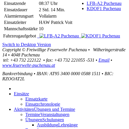
Einsatzende
08:37 Uhr
LFB-A2 Puchenau
KDOF1 Puchenau
Einsatzdauer
2 Std. 14 Min.
Alarmierungsart
Vollalarm
Einsatzleiter
HAW Patrick Voit
Mannschaftsstärke
10
Fahrzeugaufgebot
Switch to Desktop Version
Copyright ©
Freiwillige Feuerwehr Puchenau
•
Wilheringerstraße
14
•
4048
Puchenau
tel:
+43 732 222122
•
fax
:
+43 732 221055 -531
•
Email
•
www.feuerwehr-puchenau.at
Bankverbindung
•
IBAN: AT95 3400 0000 0588 1511
•
BIC:
RZOOAT2L
Einsätze
Einsatzkarte
Einsatzchronologie
Aktivitäten
Übungen und Termine
Termine
Veranstaltungen
Übungen
Schulungen
Ausbildung
Lehrgänge