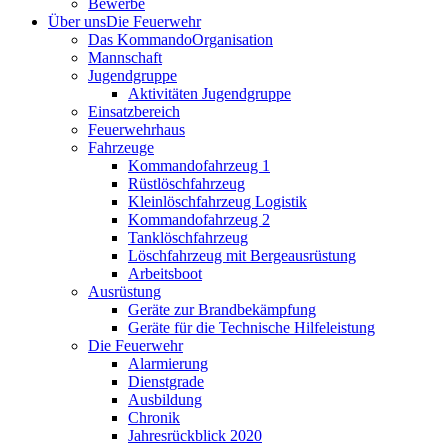
Bewerbe
Über uns
Die Feuerwehr
Das Kommando
Organisation
Mannschaft
Jugendgruppe
Aktivitäten Jugendgruppe
Einsatzbereich
Feuerwehrhaus
Fahrzeuge
Kommandofahrzeug 1
Rüstlöschfahrzeug
Kleinlöschfahrzeug Logistik
Kommandofahrzeug 2
Tanklöschfahrzeug
Löschfahrzeug mit Bergeausrüstung
Arbeitsboot
Ausrüstung
Geräte zur Brandbekämpfung
Geräte für die Technische Hilfeleistung
Die Feuerwehr
Alarmierung
Dienstgrade
Ausbildung
Chronik
Jahresrückblick 2020