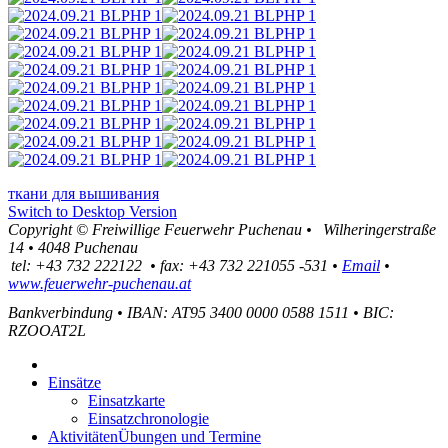
ткани для вышивания
Switch to Desktop Version
Copyright ©
Freiwillige Feuerwehr Puchenau
•
Wilheringerstraße
14
•
4048
Puchenau
tel:
+43 732 222122
•
fax
:
+43 732 221055 -531
•
Email
•
www.feuerwehr-puchenau.at
Bankverbindung
•
IBAN: AT95 3400 0000 0588 1511
•
BIC:
RZOOAT2L
Einsätze
Einsatzkarte
Einsatzchronologie
Aktivitäten
Übungen und Termine