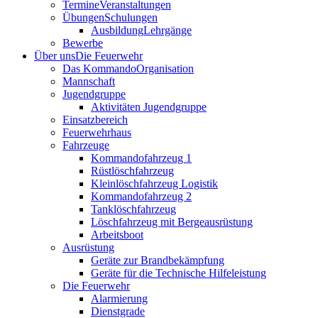
Termine
Veranstaltungen
Übungen
Schulungen
Ausbildung
Lehrgänge
Bewerbe
Über uns
Die Feuerwehr
Das Kommando
Organisation
Mannschaft
Jugendgruppe
Aktivitäten Jugendgruppe
Einsatzbereich
Feuerwehrhaus
Fahrzeuge
Kommandofahrzeug 1
Rüstlöschfahrzeug
Kleinlöschfahrzeug Logistik
Kommandofahrzeug 2
Tanklöschfahrzeug
Löschfahrzeug mit Bergeausrüstung
Arbeitsboot
Ausrüstung
Geräte zur Brandbekämpfung
Geräte für die Technische Hilfeleistung
Die Feuerwehr
Alarmierung
Dienstgrade