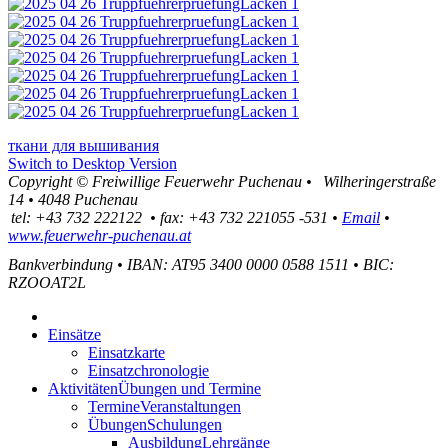
ткани для вышивания
Switch to Desktop Version
Copyright ©
Freiwillige Feuerwehr Puchenau
•
Wilheringerstraße
14
•
4048
Puchenau
tel:
+43 732 222122
•
fax
:
+43 732 221055 -531
•
Email
•
www.feuerwehr-puchenau.at
Bankverbindung
•
IBAN: AT95 3400 0000 0588 1511
•
BIC:
RZOOAT2L
Einsätze
Einsatzkarte
Einsatzchronologie
Aktivitäten
Übungen und Termine
Termine
Veranstaltungen
Übungen
Schulungen
Ausbildung
Lehrgänge