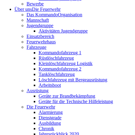
Bewerbe
Über uns
Die Feuerwehr
Das Kommando
Organisation
Mannschaft
Jugendgruppe
Aktivitäten Jugendgruppe
Einsatzbereich
Feuerwehrhaus
Fahrzeuge
Kommandofahrzeug 1
Rüstlöschfahrzeug
Kleinlöschfahrzeug Logistik
Kommandofahrzeug 2
Tanklöschfahrzeug
Löschfahrzeug mit Bergeausrüstung
Arbeitsboot
Ausrüstung
Geräte zur Brandbekämpfung
Geräte für die Technische Hilfeleistung
Die Feuerwehr
Alarmierung
Dienstgrade
Ausbildung
Chronik
Jahresrückblick 2020