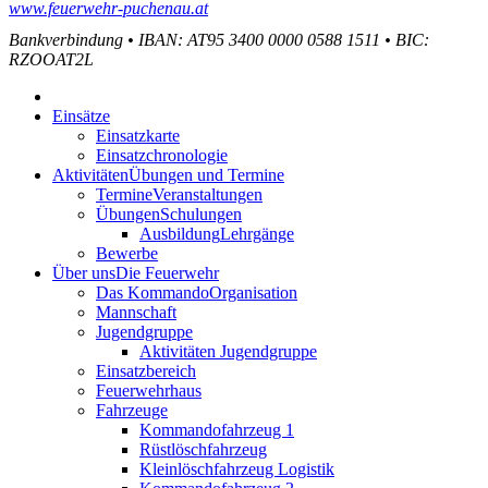
www.feuerwehr-puchenau.at
Bankverbindung
•
IBAN: AT95 3400 0000 0588 1511
•
BIC:
RZOOAT2L
Einsätze
Einsatzkarte
Einsatzchronologie
Aktivitäten
Übungen und Termine
Termine
Veranstaltungen
Übungen
Schulungen
Ausbildung
Lehrgänge
Bewerbe
Über uns
Die Feuerwehr
Das Kommando
Organisation
Mannschaft
Jugendgruppe
Aktivitäten Jugendgruppe
Einsatzbereich
Feuerwehrhaus
Fahrzeuge
Kommandofahrzeug 1
Rüstlöschfahrzeug
Kleinlöschfahrzeug Logistik