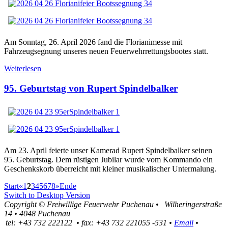
Am Sonntag, 26. April 2026 fand die Florianimesse mit
Fahrzeugsegnung unseres neuen Feuerwehrrettungsbootes statt.
Weiterlesen
95. Geburtstag von Rupert Spindelbalker
Am 23. April feierte unser Kamerad Rupert Spindelbalker seinen
95. Geburtstag. Dem rüstigen Jubilar wurde vom Kommando ein
Geschenkskorb überreicht mit kleiner musikalischer Untermalung.
Start
«
1
2
3
4
5
6
7
8
»
Ende
Switch to Desktop Version
Copyright ©
Freiwillige Feuerwehr Puchenau
•
Wilheringerstraße
14
•
4048
Puchenau
tel:
+43 732 222122
•
fax
:
+43 732 221055 -531
•
Email
•