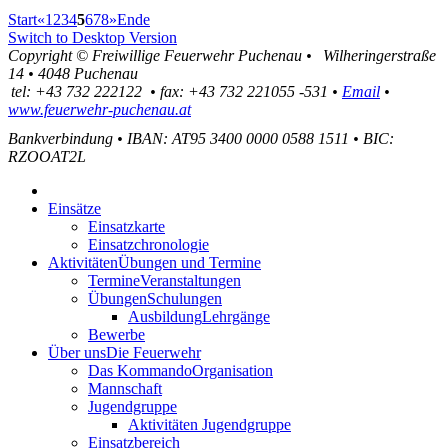
Start
«
1
2
3
4
5
6
7
8
»
Ende
Switch to Desktop Version
Copyright ©
Freiwillige Feuerwehr Puchenau
•
Wilheringerstraße
14
•
4048
Puchenau
tel:
+43 732 222122
•
fax
:
+43 732 221055 -531
•
Email
•
www.feuerwehr-puchenau.at
Bankverbindung
•
IBAN: AT95 3400 0000 0588 1511
•
BIC:
RZOOAT2L
Einsätze
Einsatzkarte
Einsatzchronologie
Aktivitäten
Übungen und Termine
Termine
Veranstaltungen
Übungen
Schulungen
Ausbildung
Lehrgänge
Bewerbe
Über uns
Die Feuerwehr
Das Kommando
Organisation
Mannschaft
Jugendgruppe
Aktivitäten Jugendgruppe
Einsatzbereich