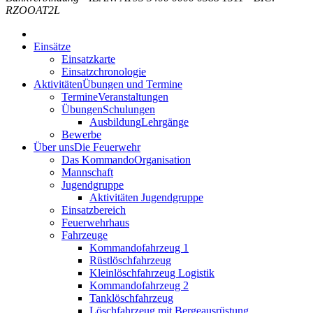
RZOOAT2L
Einsätze
Einsatzkarte
Einsatzchronologie
Aktivitäten
Übungen und Termine
Termine
Veranstaltungen
Übungen
Schulungen
Ausbildung
Lehrgänge
Bewerbe
Über uns
Die Feuerwehr
Das Kommando
Organisation
Mannschaft
Jugendgruppe
Aktivitäten Jugendgruppe
Einsatzbereich
Feuerwehrhaus
Fahrzeuge
Kommandofahrzeug 1
Rüstlöschfahrzeug
Kleinlöschfahrzeug Logistik
Kommandofahrzeug 2
Tanklöschfahrzeug
Löschfahrzeug mit Bergeausrüstung