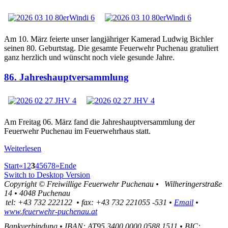
Am 10. März feierte unser langjähriger Kamerad Ludwig Bichler
seinen 80. Geburtstag. Die gesamte Feuerwehr Puchenau gratuliert
ganz herzlich und wünscht noch viele gesunde Jahre.
86. Jahreshauptversammlung
Am Freitag 06. März fand die Jahreshauptversammlung der
Feuerwehr Puchenau im Feuerwehrhaus statt.
Weiterlesen
Start
«
1
2
3
4
5
6
7
8
»
Ende
Switch to Desktop Version
Copyright ©
Freiwillige Feuerwehr Puchenau
•
Wilheringerstraße
14
•
4048
Puchenau
tel:
+43 732 222122
•
fax
:
+43 732 221055 -531
•
Email
•
www.feuerwehr-puchenau.at
Bankverbindung
•
IBAN: AT95 3400 0000 0588 1511
•
BIC: