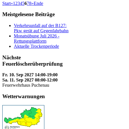
Start
«
1
2
3
4
5
6
7
8
»
Ende
Meistgelesene Beiträge
Verkehrsunfall auf der B127:
Pkw gerät auf Gegenfahrbahn
Monatsübung Juli 2026 -
Rettungsplattform
Aktuelle Trockenperiode
Nächste
Feuerlöscherüberprüfung
Fr. 10. Sep 2027 14:00-19:00
Sa. 11. Sep 2027 08:00-12:00
Feuerwehrhaus Puchenau
Wetterwarnungen