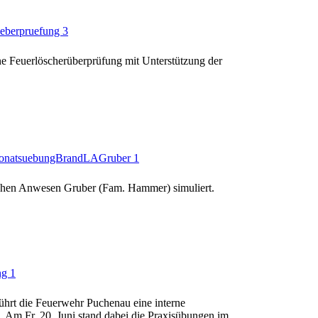
e Feuerlöscherüberprüfung mit Unterstützung der
ichen Anwesen Gruber (Fam. Hammer) simuliert.
ührt die Feuerwehr Puchenau eine interne
. Am Fr. 20. Juni stand dabei die Praxisübungen im