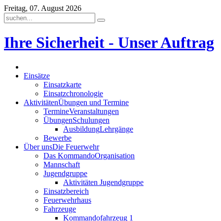
Freitag, 07. August 2026
Ihre Sicherheit - Unser Auftrag
Einsätze
Einsatzkarte
Einsatzchronologie
Aktivitäten
Übungen und Termine
Termine
Veranstaltungen
Übungen
Schulungen
Ausbildung
Lehrgänge
Bewerbe
Über uns
Die Feuerwehr
Das Kommando
Organisation
Mannschaft
Jugendgruppe
Aktivitäten Jugendgruppe
Einsatzbereich
Feuerwehrhaus
Fahrzeuge
Kommandofahrzeug 1