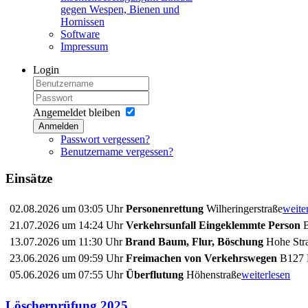
gegen Wespen, Bienen und
Hornissen
Software
Impressum
Login
Angemeldet bleiben
Anmelden
Passwort vergessen?
Benutzername vergessen?
Einsätze
02.08.2026 um 03:05 Uhr
Personenrettung
Wilheringerstraße
weite
21.07.2026 um 14:24 Uhr
Verkehrsunfall Eingeklemmte Person
B
13.07.2026 um 11:30 Uhr
Brand Baum, Flur, Böschung
Hohe Stra
23.06.2026 um 09:59 Uhr
Freimachen von Verkehrswegen
B127 
05.06.2026 um 07:55 Uhr
Überflutung
Höhenstraße
weiterlesen
Löscherprüfung 2025