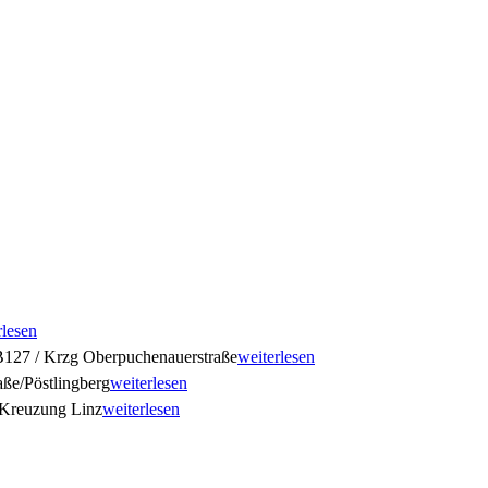
rlesen
127 / Krzg Oberpuchenauerstraße
weiterlesen
ße/Pöstlingberg
weiterlesen
Kreuzung Linz
weiterlesen