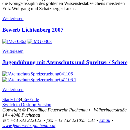
die Königsdisziplin des goldenen Wissenstestabzeichens meisterten
Fritz Wolfgang und Schatzberger Lukas.
Weiterlesen
Bewerb Lichtenberg 2007
Weiterlesen
Jugendübung mit Atemschutz und Spreitzer / Schere
Weiterlesen
Start
«
1
2
3
4
5
6
»
Ende
Switch to Desktop Version
Copyright ©
Freiwillige Feuerwehr Puchenau
•
Wilheringerstraße
14
•
4048
Puchenau
tel:
+43 732 222122
•
fax
:
+43 732 221055 -531
•
Email
•
www.feuerwehr-puchenau.at