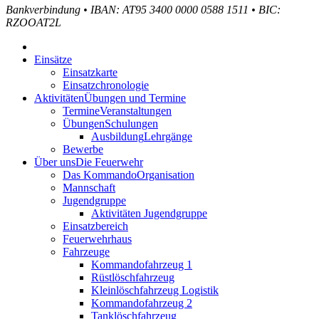
Bankverbindung
•
IBAN: AT95 3400 0000 0588 1511
•
BIC:
RZOOAT2L
Einsätze
Einsatzkarte
Einsatzchronologie
Aktivitäten
Übungen und Termine
Termine
Veranstaltungen
Übungen
Schulungen
Ausbildung
Lehrgänge
Bewerbe
Über uns
Die Feuerwehr
Das Kommando
Organisation
Mannschaft
Jugendgruppe
Aktivitäten Jugendgruppe
Einsatzbereich
Feuerwehrhaus
Fahrzeuge
Kommandofahrzeug 1
Rüstlöschfahrzeug
Kleinlöschfahrzeug Logistik
Kommandofahrzeug 2
Tanklöschfahrzeug