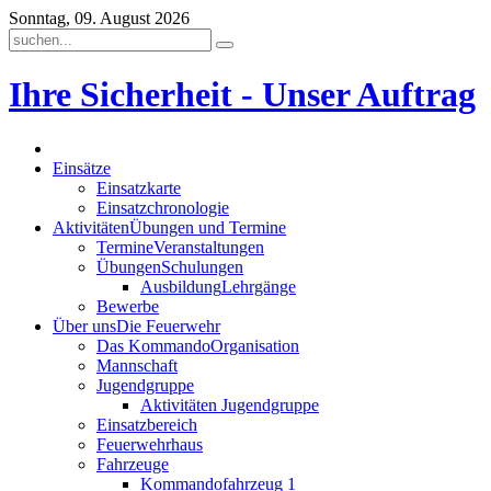
Sonntag, 09. August 2026
Ihre Sicherheit - Unser Auftrag
Einsätze
Einsatzkarte
Einsatzchronologie
Aktivitäten
Übungen und Termine
Termine
Veranstaltungen
Übungen
Schulungen
Ausbildung
Lehrgänge
Bewerbe
Über uns
Die Feuerwehr
Das Kommando
Organisation
Mannschaft
Jugendgruppe
Aktivitäten Jugendgruppe
Einsatzbereich
Feuerwehrhaus
Fahrzeuge
Kommandofahrzeug 1