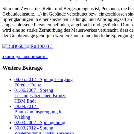
Sinn und Zweck des Rette- und Bergesprengens ist, Personen, die be
Gebäudeeinsturz, ...) im Gebäude verschüttet bzw. eingeschlossen sin
Sprengladungen in einer speziellen Ladungs- und Anbringungsart an 
eingeschlossene Personen befinden, angebracht und gezündet. Durch 
wird eine so starke Zermürbung des Mauerwerkes verursacht, dass der
der Gefahrenlage geborgen werden kann, ohne durch die Sprengung v
ткани для вышивания
Weitere Beiträge
04.05.2012 - Spreng Lehrgang
Füreder Franz
01.06.2007 - Spreng
Leistungsabzeichen Bronze
HBM Endt
28.09.2012 -
Baumstammsprengung in
Walding
02.03.2002 - Sprengübung
30.03.2012 - Spreng
Weiterbildung Eisstau sprengen