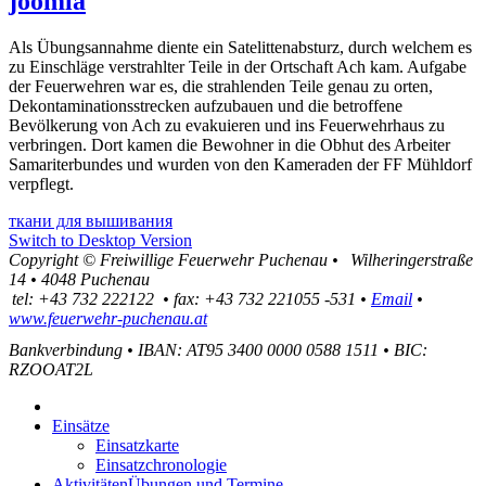
joomla
Als Übungsannahme diente ein Satelittenabsturz, durch welchem es
zu Einschläge verstrahlter Teile in der Ortschaft Ach kam. Aufgabe
der Feuerwehren war es, die strahlenden Teile genau zu orten,
Dekontaminationsstrecken aufzubauen und die betroffene
Bevölkerung von Ach zu evakuieren und ins Feuerwehrhaus zu
verbringen. Dort kamen die Bewohner in die Obhut des Arbeiter
Samariterbundes und wurden von den Kameraden der FF Mühldorf
verpflegt.
ткани для вышивания
Switch to Desktop Version
Copyright ©
Freiwillige Feuerwehr Puchenau
•
Wilheringerstraße
14
•
4048
Puchenau
tel:
+43 732 222122
•
fax
:
+43 732 221055 -531
•
Email
•
www.feuerwehr-puchenau.at
Bankverbindung
•
IBAN: AT95 3400 0000 0588 1511
•
BIC:
RZOOAT2L
Einsätze
Einsatzkarte
Einsatzchronologie
Aktivitäten
Übungen und Termine