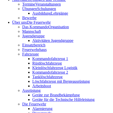
Termine
Veranstaltungen
Übungen
Schulungen
Ausbildung
Lehrgänge
Bewerbe
Über uns
Die Feuerwehr
Das Kommando
Organisation
Mannschaft
Jugendgruppe
Aktivitäten Jugendgruppe
Einsatzbereich
Feuerwehrhaus
Fahrzeuge
Kommandofahrzeug 1
Rüstlöschfahrzeug
Kleinlöschfahrzeug Logistik
Kommandofahrzeug 2
Tanklöschfahrzeug
Löschfahrzeug mit Bergeausrüstung
Arbeitsboot
Ausrüstung
Geräte zur Brandbekämpfung
Geräte für die Technische Hilfeleistung
Die Feuerwehr
Alarmierung