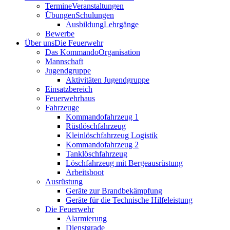
Termine
Veranstaltungen
Übungen
Schulungen
Ausbildung
Lehrgänge
Bewerbe
Über uns
Die Feuerwehr
Das Kommando
Organisation
Mannschaft
Jugendgruppe
Aktivitäten Jugendgruppe
Einsatzbereich
Feuerwehrhaus
Fahrzeuge
Kommandofahrzeug 1
Rüstlöschfahrzeug
Kleinlöschfahrzeug Logistik
Kommandofahrzeug 2
Tanklöschfahrzeug
Löschfahrzeug mit Bergeausrüstung
Arbeitsboot
Ausrüstung
Geräte zur Brandbekämpfung
Geräte für die Technische Hilfeleistung
Die Feuerwehr
Alarmierung
Dienstgrade