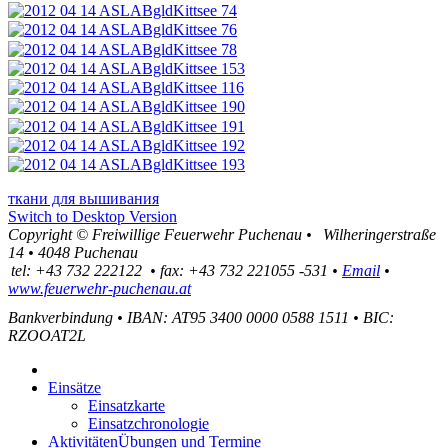
ткани для вышивания
Switch to Desktop Version
Copyright ©
Freiwillige Feuerwehr Puchenau
•
Wilheringerstraße
14
•
4048
Puchenau
tel:
+43 732 222122
•
fax
:
+43 732 221055 -531
•
Email
•
www.feuerwehr-puchenau.at
Bankverbindung
•
IBAN: AT95 3400 0000 0588 1511
•
BIC:
RZOOAT2L
Einsätze
Einsatzkarte
Einsatzchronologie
Aktivitäten
Übungen und Termine