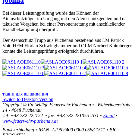
joomla
Bei dieser Leistungprüfung wurde das Können der
Atemschutzträger im Umgang mit den Atemschutzgeräten und das
taktische Vorgehen bei einer Personenrettung mit anschließender
Brandbekämpfung überprüft.
Der Atemschutz Trupp aus Puchenau bestehend aus LM Patrick
Voit, HFM Florian Schwinghammer und OLM Norbert Kaimberger
konnte die Leistungsprüfung erfolgreich durchführen.
ткани для вышивания
Switch to Desktop Version
Copyright ©
Freiwillige Feuerwehr Puchenau
•
Wilheringerstraße
14
•
4048
Puchenau
tel:
+43 732 222122
•
fax
:
+43 732 221055 -531
•
Email
•
www.feuerwehr-puchenau.at
Bankverbindung
•
IBAN: AT95 3400 0000 0588 1511
•
BIC: