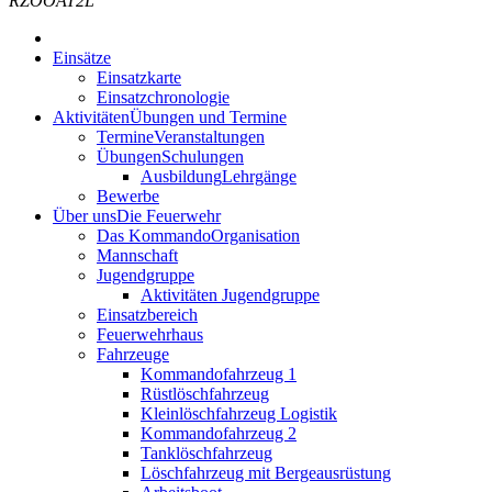
RZOOAT2L
Einsätze
Einsatzkarte
Einsatzchronologie
Aktivitäten
Übungen und Termine
Termine
Veranstaltungen
Übungen
Schulungen
Ausbildung
Lehrgänge
Bewerbe
Über uns
Die Feuerwehr
Das Kommando
Organisation
Mannschaft
Jugendgruppe
Aktivitäten Jugendgruppe
Einsatzbereich
Feuerwehrhaus
Fahrzeuge
Kommandofahrzeug 1
Rüstlöschfahrzeug
Kleinlöschfahrzeug Logistik
Kommandofahrzeug 2
Tanklöschfahrzeug
Löschfahrzeug mit Bergeausrüstung