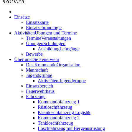
RZOOAT2L
Einsätze
Einsatzkarte
Einsatzchronologie
Aktivitäten
Übungen und Termine
Termine
Veranstaltungen
Übungen
Schulungen
Ausbildung
Lehrgänge
Bewerbe
Über uns
Die Feuerwehr
Das Kommando
Organisation
Mannschaft
Jugendgruppe
Aktivitäten Jugendgruppe
Einsatzbereich
Feuerwehrhaus
Fahrzeuge
Kommandofahrzeug 1
Rüstlöschfahrzeug
Kleinlöschfahrzeug Logistik
Kommandofahrzeug 2
Tanklöschfahrzeug
Löschfahrzeug mit Bergeausrüstung