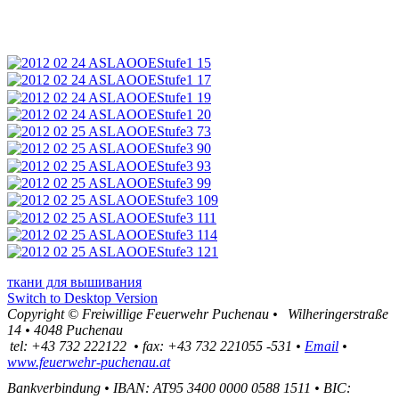
ткани для вышивания
Switch to Desktop Version
Copyright ©
Freiwillige Feuerwehr Puchenau
•
Wilheringerstraße
14
•
4048
Puchenau
tel:
+43 732 222122
•
fax
:
+43 732 221055 -531
•
Email
•
www.feuerwehr-puchenau.at
Bankverbindung
•
IBAN: AT95 3400 0000 0588 1511
•
BIC: