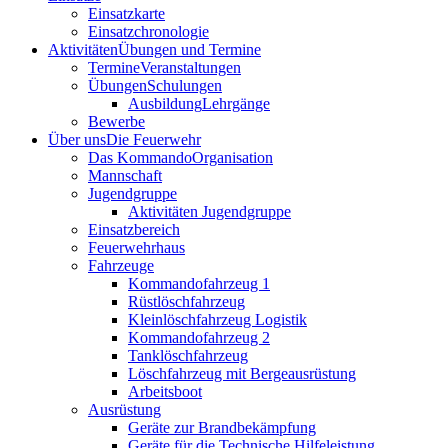
Einsatzkarte
Einsatzchronologie
Aktivitäten
Übungen und Termine
Termine
Veranstaltungen
Übungen
Schulungen
Ausbildung
Lehrgänge
Bewerbe
Über uns
Die Feuerwehr
Das Kommando
Organisation
Mannschaft
Jugendgruppe
Aktivitäten Jugendgruppe
Einsatzbereich
Feuerwehrhaus
Fahrzeuge
Kommandofahrzeug 1
Rüstlöschfahrzeug
Kleinlöschfahrzeug Logistik
Kommandofahrzeug 2
Tanklöschfahrzeug
Löschfahrzeug mit Bergeausrüstung
Arbeitsboot
Ausrüstung
Geräte zur Brandbekämpfung
Geräte für die Technische Hilfeleistung