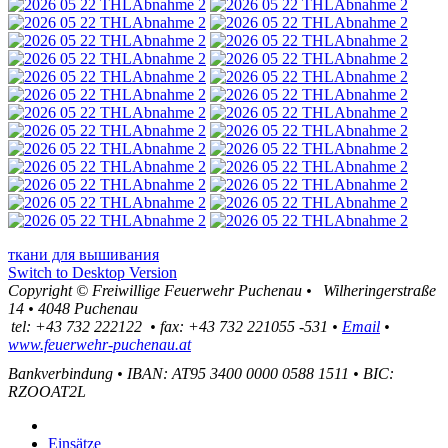
ткани для вышивания
Switch to Desktop Version
Copyright ©
Freiwillige Feuerwehr Puchenau
•
Wilheringerstraße
14
•
4048
Puchenau
tel:
+43 732 222122
•
fax
:
+43 732 221055 -531
•
Email
•
www.feuerwehr-puchenau.at
Bankverbindung
•
IBAN: AT95 3400 0000 0588 1511
•
BIC:
RZOOAT2L
Einsätze