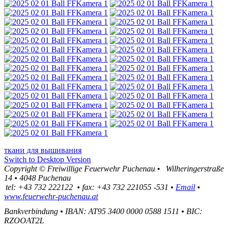
ткани для вышивания
Switch to Desktop Version
Copyright ©
Freiwillige Feuerwehr Puchenau
•
Wilheringerstraße
14
•
4048
Puchenau
tel:
+43 732 222122
•
fax
:
+43 732 221055 -531
•
Email
•
www.feuerwehr-puchenau.at
Bankverbindung
•
IBAN: AT95 3400 0000 0588 1511
•
BIC:
RZOOAT2L