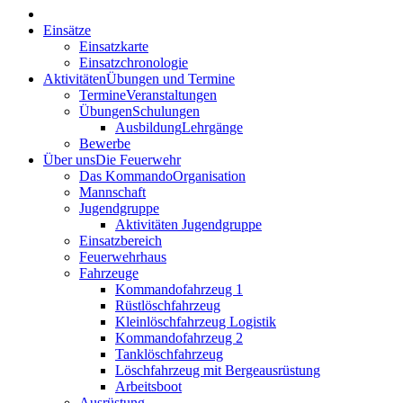
Einsätze
Einsatzkarte
Einsatzchronologie
Aktivitäten
Übungen und Termine
Termine
Veranstaltungen
Übungen
Schulungen
Ausbildung
Lehrgänge
Bewerbe
Über uns
Die Feuerwehr
Das Kommando
Organisation
Mannschaft
Jugendgruppe
Aktivitäten Jugendgruppe
Einsatzbereich
Feuerwehrhaus
Fahrzeuge
Kommandofahrzeug 1
Rüstlöschfahrzeug
Kleinlöschfahrzeug Logistik
Kommandofahrzeug 2
Tanklöschfahrzeug
Löschfahrzeug mit Bergeausrüstung
Arbeitsboot
Ausrüstung